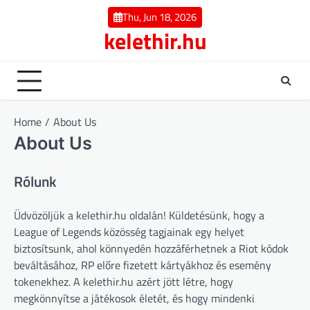
Skip
Thu, Jun 18, 2026
to
kelethir.hu
content
Home
About Us
About Us
Rólunk
Üdvözöljük a kelethir.hu oldalán! Küldetésünk, hogy a
League of Legends közösség tagjainak egy helyet
biztosítsunk, ahol könnyedén hozzáférhetnek a Riot kódok
beváltásához, RP előre fizetett kártyákhoz és esemény
tokenekhez. A kelethir.hu azért jött létre, hogy
megkönnyítse a játékosok életét, és hogy mindenki