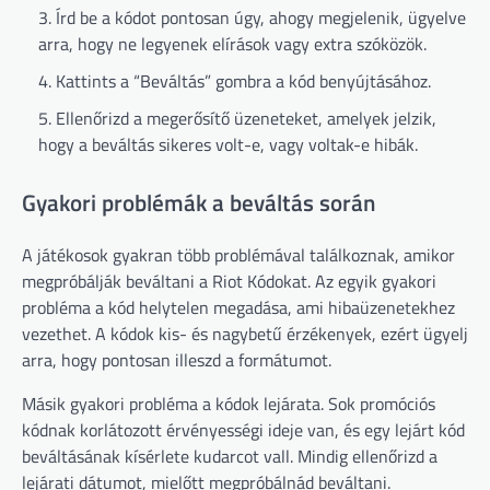
Írd be a kódot pontosan úgy, ahogy megjelenik, ügyelve
arra, hogy ne legyenek elírások vagy extra szóközök.
Kattints a “Beváltás” gombra a kód benyújtásához.
Ellenőrizd a megerősítő üzeneteket, amelyek jelzik,
hogy a beváltás sikeres volt-e, vagy voltak-e hibák.
Gyakori problémák a beváltás során
A játékosok gyakran több problémával találkoznak, amikor
megpróbálják beváltani a Riot Kódokat. Az egyik gyakori
probléma a kód helytelen megadása, ami hibaüzenetekhez
vezethet. A kódok kis- és nagybetű érzékenyek, ezért ügyelj
arra, hogy pontosan illeszd a formátumot.
Másik gyakori probléma a kódok lejárata. Sok promóciós
kódnak korlátozott érvényességi ideje van, és egy lejárt kód
beváltásának kísérlete kudarcot vall. Mindig ellenőrizd a
lejárati dátumot, mielőtt megpróbálnád beváltani.