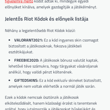
figyelemre méltó
kódot adtak ki, mindegyik egyedi
előnyöket kínálva, amelyek gazdagítják a játékélményt.
Jelentős Riot Kódok és előnyeik listája
Néhány a legjelentősebb Riot Kódok közül:
VALORANT2021:
Ez a kód ingyenes skin csomagot
biztosított a játékosoknak, fokozva játékbeli
esztétikájukat.
FREEBIE2020:
A játékosok bónusz valutát kaptak,
lehetővé téve számukra, hogy tárgyakat vásároljanak
anélkül, hogy valódi pénzt költenének.
GIFTEDSKINS:
Ez a kód exkluzív skineket biztosított,
amelyek nem voltak elérhetők a normál játék során.
Ezek a kódok nemcsak ösztönzik a játékosok
elköteleződését, hanem közösségi érzést is teremtenek
azáltal, hogy jutalmazzák a játékosokat hűségükért és