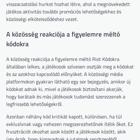
visszacsatolási hurkot hozhat létre, ahol a megnövekedett
játékos aktivitás további promóciós lehetőségekhez és
közösségi elköteleződéshez vezet.
A közösség reakciója a figyelemre méltó
kódokra
A közösség reakciója a figyelemre méltó Riot Kódokra
általában lelkes, a játékosok szívesen osztják meg a kódokat
és az azokhoz kapcsolódó előnyöket. A közösségi média
platformokon gyakran látható egy sor bejegyzés, amikor új
kódokat adnak ki, mivel a játékosok biztosítani akarják,
hogy barátaik és más játékosok tudomást szerezzenek a
legfrissebb lehetőségekről.
Azonban néhány kód kritikát kapott, különösen, ha túl
exkluzívnak vagy nehezen megszerezhetőnek ítélik őket. Ez
frusztrációt okozhat azok között a játékosok között, akik
úgy érzik, hogy kimaradnak a jutalmak rendszeréből.