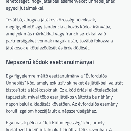
lehetőséget, hogy játékbeli eseményeket ünnepeljenek
egyedi jutalmakkal.
Továbbá, ahogy a játékos közösség növekszik,
megfigyelhető egy tendencia a közös kódok irányába,
amelyek más márkákkal vagy franchise-okkal való
partnerségeket vonnak maguk után, tovább fokozva a
játékosok elköteleződését és érdeklődését.
Népszerű kódok esettanulmányai
Egy figyelemre méltó esettanulmány a “Évfordulós
Ünneplés” kód, amely exkluzív skineket és játékbeli valutát
biztosított a játékosoknak. Ez a kód óriási elköteleződést
tapasztalt, mivel több ezer játékos váltotta be néhány
napon belül a kiadását követően. Az évfordulós esemény
körüli izgalom hozzájárult a népszerűségéhez.
Egy másik példa a “Téli Különlegesség” kód, amely
korlátozott idejű jutalmakat kínált a téli szezonban. A