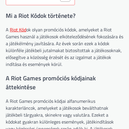
Mi a Riot Kódok története?
A
Riot Kód
ok olyan promóciós kódok, amelyeket a Riot
Games használ a játékosok elköteleződésének fokozására és
a játékélmény javítására. Az évek során ezek a kódok
különféle játékbeli jutalmakat biztosítottak a játékosoknak,
elősegítve a közösség érzését és az izgalmat a játékok
indítása és események körül.
A Riot Games promóciós kódjainak
áttekintése
A Riot Games promóciós kódjai alfanumerikus
karakterláncok, amelyeket a játékosok beválthatnak
játékbeli tárgyakra, skinekre vagy valutára. Ezeket a
kódokat gyakran különleges események, játékindítások
vagy közösségi ünnepségek során adják ki. A játékosok