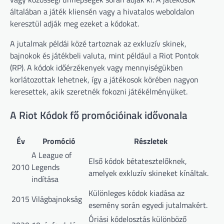
általában a játék kliensén vagy a hivatalos weboldalon
keresztül adják meg ezeket a kódokat.
A jutalmak példái közé tartoznak az exkluzív skinek,
bajnokok és játékbeli valuta, mint például a Riot Pontok
(RP). A kódok időérzékenyek vagy mennyiségükben
korlátozottak lehetnek, így a játékosok körében nagyon
keresettek, akik szeretnék fokozni játékélményüket.
A Riot Kódok fő promócióinak idővonala
Év
Promóció
Részletek
A League of
Első kódok bétatesztelőknek,
2010
Legends
amelyek exkluzív skineket kínáltak.
indítása
Különleges kódok kiadása az
2015
Világbajnokság
esemény során egyedi jutalmakért.
Óriási kódelosztás különböző