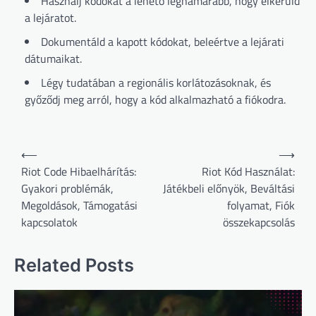
Használj kódokat a lehető leghamarabb, hogy elkerüld
a lejáratot.
Dokumentáld a kapott kódokat, beleértve a lejárati
dátumaikat.
Légy tudatában a regionális korlátozásoknak, és
győződj meg arról, hogy a kód alkalmazható a fiókodra.
Post
⟵
⟶
navigation
Riot Code Hibaelhárítás:
Riot Kód Használat:
Gyakori problémák,
Játékbeli előnyök, Beváltási
Megoldások, Támogatási
folyamat, Fiók
kapcsolatok
összekapcsolás
Related Posts