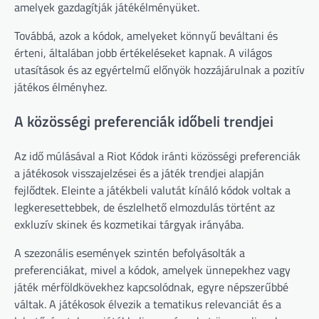
amelyek gazdagítják játékélményüket.
Továbbá, azok a kódok, amelyeket könnyű beváltani és
érteni, általában jobb értékeléseket kapnak. A világos
utasítások és az egyértelmű előnyök hozzájárulnak a pozitív
játékos élményhez.
A közösségi preferenciák időbeli trendjei
Az idő múlásával a Riot Kódok iránti közösségi preferenciák
a játékosok visszajelzései és a játék trendjei alapján
fejlődtek. Eleinte a játékbeli valutát kínáló kódok voltak a
legkeresettebbek, de észlelhető elmozdulás történt az
exkluzív skinek és kozmetikai tárgyak irányába.
A szezonális események szintén befolyásolták a
preferenciákat, mivel a kódok, amelyek ünnepekhez vagy
játék mérföldkövekhez kapcsolódnak, egyre népszerűbbé
váltak. A játékosok élvezik a tematikus relevanciát és a