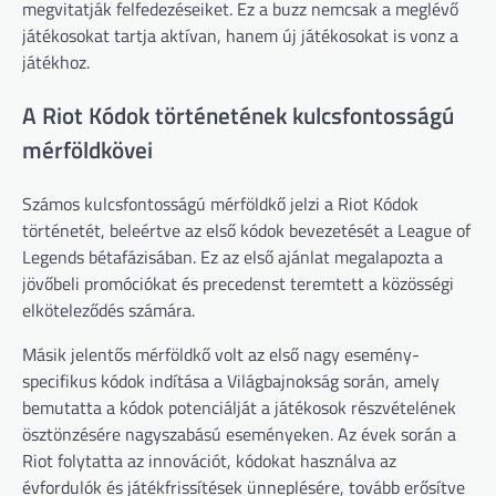
megvitatják felfedezéseiket. Ez a buzz nemcsak a meglévő
játékosokat tartja aktívan, hanem új játékosokat is vonz a
játékhoz.
A Riot Kódok történetének kulcsfontosságú
mérföldkövei
Számos kulcsfontosságú mérföldkő jelzi a Riot Kódok
történetét, beleértve az első kódok bevezetését a League of
Legends bétafázisában. Ez az első ajánlat megalapozta a
jövőbeli promóciókat és precedenst teremtett a közösségi
elköteleződés számára.
Másik jelentős mérföldkő volt az első nagy esemény-
specifikus kódok indítása a Világbajnokság során, amely
bemutatta a kódok potenciálját a játékosok részvételének
ösztönzésére nagyszabású eseményeken. Az évek során a
Riot folytatta az innovációt, kódokat használva az
évfordulók és játékfrissítések ünneplésére, tovább erősítve