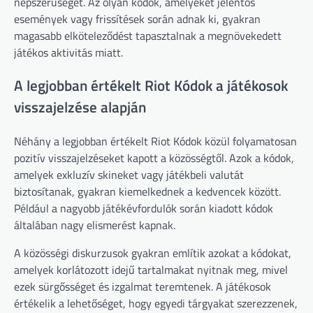
népszerűségét. Az olyan kódok, amelyeket jelentős
események vagy frissítések során adnak ki, gyakran
magasabb elköteleződést tapasztalnak a megnövekedett
játékos aktivitás miatt.
A legjobban értékelt Riot Kódok a játékosok
visszajelzése alapján
Néhány a legjobban értékelt Riot Kódok közül folyamatosan
pozitív visszajelzéseket kapott a közösségtől. Azok a kódok,
amelyek exkluzív skineket vagy játékbeli valutát
biztosítanak, gyakran kiemelkednek a kedvencek között.
Például a nagyobb játékévfordulók során kiadott kódok
általában nagy elismerést kapnak.
A közösségi diskurzusok gyakran említik azokat a kódokat,
amelyek korlátozott idejű tartalmakat nyitnak meg, mivel
ezek sürgősséget és izgalmat teremtenek. A játékosok
értékelik a lehetőséget, hogy egyedi tárgyakat szerezzenek,