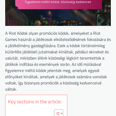
A Riot Kódok olyan promóciós kódok, amelyeket a Riot
Games használ a játékosok elköteleződésének fokozására és
a játékélmény gazdagítására. Ezek a kódok történelmileg
különféle játékbeli jutalmakat kínáltak, például skineket és
valutát, miközben élénk közösségi légkört teremtettek a
játékok indítása és események során. Az idő múlásával
figyelemre méltó kódok jelentek meg, amelyek egyedi
előnyöket kínáltak, amelyek a játékosok számára vonzóak
voltak, így bizonyos promóciók a közösség kedvenceivé
váltak.
Key sections in the article: