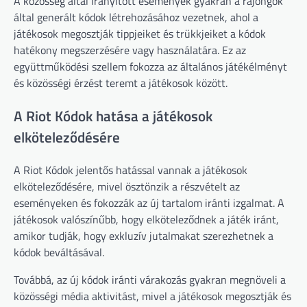
A közösség által irányított események gyakran a rajongók
által generált kódok létrehozásához vezetnek, ahol a
játékosok megosztják tippjeiket és trükkjeiket a kódok
hatékony megszerzésére vagy használatára. Ez az
együttműködési szellem fokozza az általános játékélményt
és közösségi érzést teremt a játékosok között.
A Riot Kódok hatása a játékosok
elköteleződésére
A Riot Kódok jelentős hatással vannak a játékosok
elköteleződésére, mivel ösztönzik a részvételt az
eseményeken és fokozzák az új tartalom iránti izgalmat. A
játékosok valószínűbb, hogy elköteleződnek a játék iránt,
amikor tudják, hogy exkluzív jutalmakat szerezhetnek a
kódok beváltásával.
Továbbá, az új kódok iránti várakozás gyakran megnöveli a
közösségi média aktivitást, mivel a játékosok megosztják és