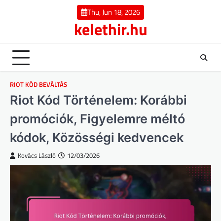
Skip
Thu, Jun 18, 2026
to
kelethir.hu
content
RIOT KÓD BEVÁLTÁS
Riot Kód Történelem: Korábbi
promóciók, Figyelemre méltó
kódok, Közösségi kedvencek
Kovács László
12/03/2026