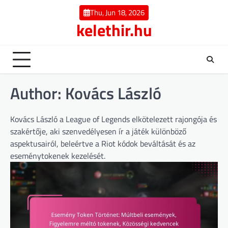
Skip
Thu, Jun 18, 2026
to
kelethir.hu
content
Author:
Kovács László
Kovács László a League of Legends elkötelezett rajongója és
szakértője, aki szenvedélyesen ír a játék különböző
aspektusairól, beleértve a Riot kódok beváltását és az
eseménytokenek kezelését.