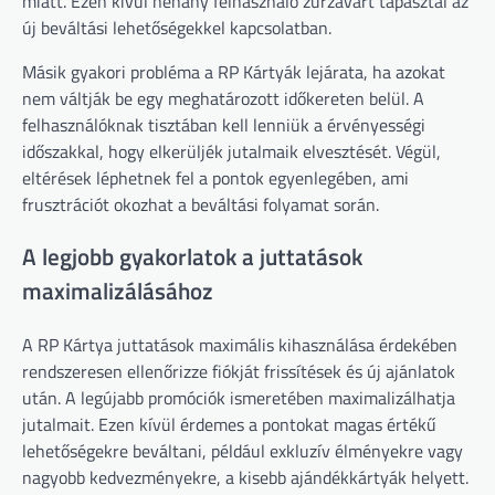
miatt. Ezen kívül néhány felhasználó zűrzavart tapasztal az
új beváltási lehetőségekkel kapcsolatban.
Másik gyakori probléma a RP Kártyák lejárata, ha azokat
nem váltják be egy meghatározott időkereten belül. A
felhasználóknak tisztában kell lenniük a érvényességi
időszakkal, hogy elkerüljék jutalmaik elvesztését. Végül,
eltérések léphetnek fel a pontok egyenlegében, ami
frusztrációt okozhat a beváltási folyamat során.
A legjobb gyakorlatok a juttatások
maximalizálásához
A RP Kártya juttatások maximális kihasználása érdekében
rendszeresen ellenőrizze fiókját frissítések és új ajánlatok
után. A legújabb promóciók ismeretében maximalizálhatja
jutalmait. Ezen kívül érdemes a pontokat magas értékű
lehetőségekre beváltani, például exkluzív élményekre vagy
nagyobb kedvezményekre, a kisebb ajándékkártyák helyett.