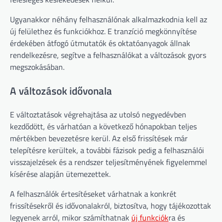
Ugyanakkor néhány felhasználónak alkalmazkodnia kell az
új felülethez és funkciókhoz. E tranzíció megkönnyítése
érdekében átfogó útmutatók és oktatóanyagok állnak
rendelkezésre, segítve a felhasználókat a változások gyors
megszokásában.
A változások idővonala
E változtatások végrehajtása az utolsó negyedévben
kezdődött, és várhatóan a következő hónapokban teljes
mértékben bevezetésre kerül. Az első frissítések már
telepítésre kerültek, a további fázisok pedig a felhasználói
visszajelzések és a rendszer teljesítményének figyelemmel
kísérése alapján ütemezettek.
A felhasználók értesítéseket várhatnak a konkrét
frissítésekről és idővonalakról, biztosítva, hogy tájékozottak
legyenek arról, mikor számíthatnak
új funkciók
ra és