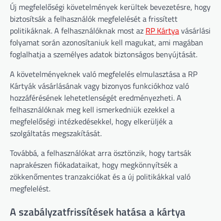
Új megfelelőségi követelmények kerültek bevezetésre, hogy
biztosítsák a felhasználók megfelelését a frissített
politikáknak. A felhasználóknak most az
RP Kártya
vásárlási
folyamat során azonosítaniuk kell magukat, ami magában
foglalhatja a személyes adatok biztonságos benyújtását.
A követelményeknek való megfelelés elmulasztása a RP
Kártyák vásárlásának vagy bizonyos funkciókhoz való
hozzáférésének lehetetlenségét eredményezheti. A
felhasználóknak meg kell ismerkedniük ezekkel a
megfelelőségi intézkedésekkel, hogy elkerüljék a
szolgáltatás megszakítását.
Továbbá, a felhasználókat arra ösztönzik, hogy tartsák
naprakészen fiókadataikat, hogy megkönnyítsék a
zökkenőmentes tranzakciókat és a új politikákkal való
megfelelést.
A szabályzatfrissítések hatása a kártya