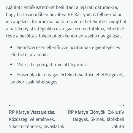
Ajánlott emlékeztetőket beállítani a lejárati dátumokra,
hogy biztosan időben beváltsa RP Kártyáit. A felhasználói
visszajelzési fórumokkal való részvétel betekintést nyújthat
a hatékony stratégiákba és a gyakori buktatókba, lehetővé
téve a beváltási folyamat zökkenőmentesebb navigálását.
Rendszeresen ellenőrizze pontjainak egyenlegét és
elérhető jutalmait.
Váltsa be pontjait, mielőtt lejárnak.
Használja ki a magas értékű beváltási lehetőségeket,
amikor csak lehetséges.
Post
⟵
⟶
navigation
RP Kártya Visszajelzés:
RP Kártya Előnyök: Exkluzív
Közösségi vélemények,
tárgyak, Skinek, Játékbeli
Sikertörténetek, Javaslatok
valuta