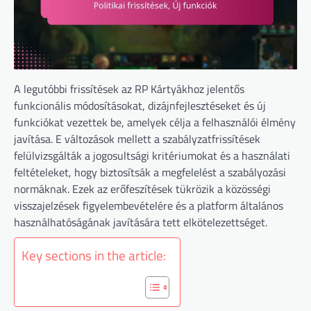
A legutóbbi frissítések az RP Kártyákhoz jelentős
funkcionális módosításokat, dizájnfejlesztéseket és új
funkciókat vezettek be, amelyek célja a felhasználói élmény
javítása. E változások mellett a szabályzatfrissítések
felülvizsgálták a jogosultsági kritériumokat és a használati
feltételeket, hogy biztosítsák a megfelelést a szabályozási
normáknak. Ezek az erőfeszítések tükrözik a közösségi
visszajelzések figyelembevételére és a platform általános
használhatóságának javítására tett elkötelezettséget.
Key sections in the article: