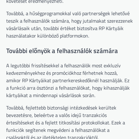
követését eredményezheti.
Továbbá, a hűségprogramokkal való partnerségek lehetővé
teszik a felhasználók számára, hogy jutalmakat szerezzenek
vásárlásaik után, további értéket biztosítva RP Kártyáik
használatakor különböző platformokon.
További előnyök a felhasználók számára
A legutóbbi frissítésekkel a felhasználók most exkluzív
kedvezményekhez és promóciókhoz férhetnek hozzá,
amikor RP Kártyáikat partnerkereskedőknél használják. Ez
a funkció arra ösztönzi a felhasználókat, hogy kihasználják
kártyáikat a mindennapi vásárlások során.
Továbbá, fejlettebb biztonsági intézkedések kerültek
bevezetésre, beleértve a valós idejű tranzakciós
értesítéseket és a fejlett titkosítási protokollokat. Ezek a
funkciók segítenek megvédeni a felhasználókat a
csalásoktól és az illetéktelen tranzakcióktól.