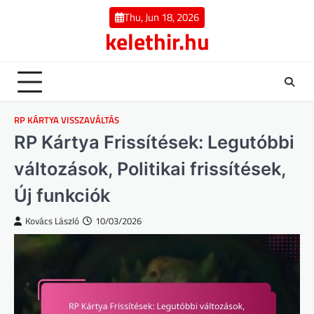
Skip
Thu, Jun 18, 2026
to
kelethir.hu
content
RP KÁRTYA VISSZAVÁLTÁS
RP Kártya Frissítések: Legutóbbi
változások, Politikai frissítések,
Új funkciók
Kovács László
10/03/2026