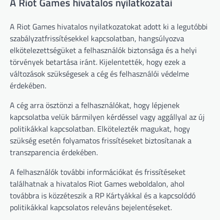
A Riot Games hivatalos nyilatkozatai
A Riot Games hivatalos nyilatkozatokat adott ki a legutóbbi
szabályzatfrissítésekkel kapcsolatban, hangsúlyozva
elkötelezettségüket a felhasználók biztonsága és a helyi
törvények betartása iránt. Kijelentették, hogy ezek a
változások szükségesek a cég és felhasználói védelme
érdekében.
A cég arra ösztönzi a felhasználókat, hogy lépjenek
kapcsolatba velük bármilyen kérdéssel vagy aggállyal az új
politikákkal kapcsolatban. Elkötelezték magukat, hogy
szükség esetén folyamatos frissítéseket biztosítanak a
transzparencia érdekében.
A felhasználók további információkat és frissítéseket
találhatnak a hivatalos Riot Games weboldalon, ahol
továbbra is közzéteszik a RP Kártyákkal és a kapcsolódó
politikákkal kapcsolatos releváns bejelentéseket.