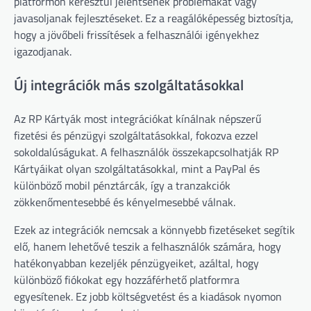
platformon keresztül jelentsenek problémákat vagy
javasoljanak fejlesztéseket. Ez a reagálóképesség biztosítja,
hogy a jövőbeli frissítések a felhasználói igényekhez
igazodjanak.
Új integrációk más szolgáltatásokkal
Az RP Kártyák most integrációkat kínálnak népszerű
fizetési és pénzügyi szolgáltatásokkal, fokozva ezzel
sokoldalúságukat. A felhasználók összekapcsolhatják RP
Kártyáikat olyan szolgáltatásokkal, mint a PayPal és
különböző mobil pénztárcák, így a tranzakciók
zökkenőmentesebbé és kényelmesebbé válnak.
Ezek az integrációk nemcsak a könnyebb fizetéseket segítik
elő, hanem lehetővé teszik a felhasználók számára, hogy
hatékonyabban kezeljék pénzügyeiket, azáltal, hogy
különböző fiókokat egy hozzáférhető platformra
egyesítenek. Ez jobb költségvetést és a kiadások nyomon