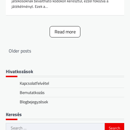
játékosoknak beváltható kódokon keresztül, ezzel fokozva a
játékélményt. Ezek a…
Read more
Posts
Older posts
navigation
Hivatkozások
Kapcsolatfelvétel
Bemutatkozás
Blogbejegyzések
Keresés
Search