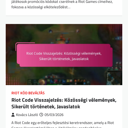
játékosok promóciós kódokat cserélnek a Riot Games címeihez,
fokozva a közösségi elköteleződést…
RIOT KÓD BEVÁLTÁS
Riot Code Visszajelzés: Közösségi vélemények,
Sikerült történetek, Javaslatok
Kovács László
05/03/2026
A Riot Code egy erőteljes fejlesztési keretrendszer, amely a Riot
Games ökoszisztémájában a játékélmény gazdagítására