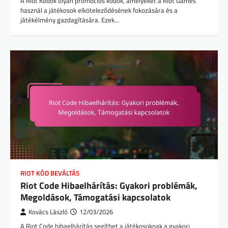
A Riot Kódok olyan promóciós kódok, amelyeket a Riot Games
használ a játékosok elköteleződésének fokozására és a
játékélmény gazdagítására. Ezek…
RIOT KÓD BEVÁLTÁS
Riot Code Hibaelhárítás: Gyakori problémák,
Megoldások, Támogatási kapcsolatok
Kovács László
12/03/2026
A Riot Code hibaelhárítás segíthet a játékosoknak a gyakori