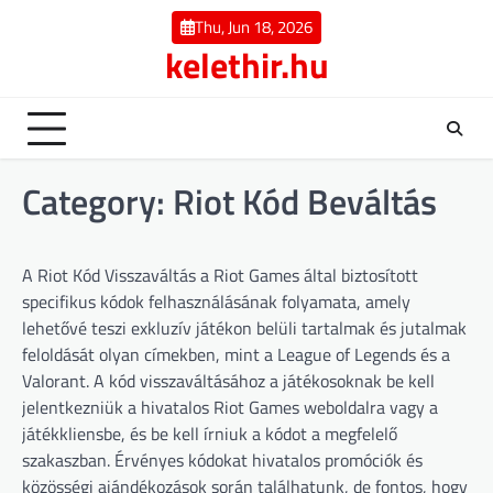
Skip
Thu, Jun 18, 2026
to
kelethir.hu
content
Category:
Riot Kód Beváltás
A Riot Kód Visszaváltás a Riot Games által biztosított
specifikus kódok felhasználásának folyamata, amely
lehetővé teszi exkluzív játékon belüli tartalmak és jutalmak
feloldását olyan címekben, mint a League of Legends és a
Valorant. A kód visszaváltásához a játékosoknak be kell
jelentkezniük a hivatalos Riot Games weboldalra vagy a
játékkliensbe, és be kell írniuk a kódot a megfelelő
szakaszban. Érvényes kódokat hivatalos promóciók és
közösségi ajándékozások során találhatunk, de fontos, hogy