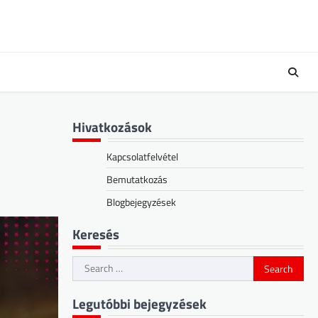
Hivatkozások
Kapcsolatfelvétel
Bemutatkozás
Blogbejegyzések
Keresés
Search
for:
Legutóbbi bejegyzések