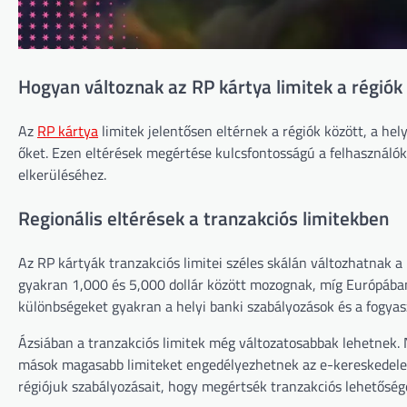
Hogyan változnak az RP kártya limitek a régiók 
Az
RP kártya
limitek jelentősen eltérnek a régiók között, a hel
őket. Ezen eltérések megértése kulcsfontosságú a felhasználó
elkerüléséhez.
Regionális eltérések a tranzakciós limitekben
Az RP kártyák tranzakciós limitei széles skálán változhatnak a
gyakran 1,000 és 5,000 dollár között mozognak, míg Európában
különbségeket gyakran a helyi banki szabályozások és a fogyas
Ázsiában a tranzakciós limitek még változatosabbak lehetnek. N
mások magasabb limiteket engedélyezhetnek az e-kereskedelem
régiójuk szabályozásait, hogy megértsék tranzakciós lehetőség