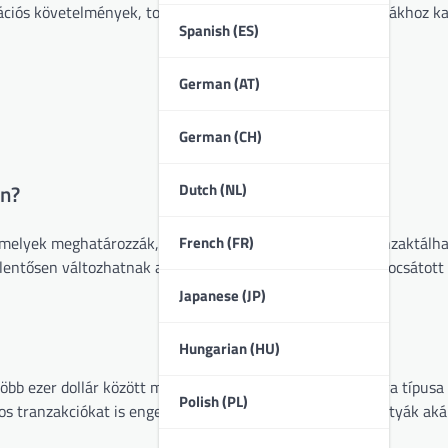
tációs követelmények, tovább befolyásolhatják az RP kártyákhoz k
Spanish (ES)
German (AT)
German (CH)
Dutch (NL)
en?
French (FR)
amelyek meghatározzák, hogy a felhasználók mennyit tranzaktálh
lentősen változhatnak a regionális szabályozások és a kibocsátott
Japanese (JP)
Hungarian (HU)
öbb ezer dollár között mozognak tranzakciónként, a kártya típusa 
Polish (PL)
áros tranzakciókat is engedélyezhetnek, míg a prémium kártyák ak