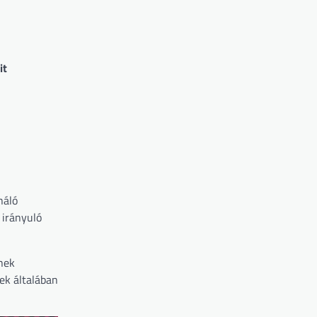
it
náló
 irányuló
tnek
ek általában