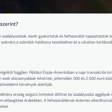
szerint?
yi szabályozások, banki gyakorlatok és felhasználói tapasztalatok b
k számára a számláik hatékony kezeléséhez és a váratlan korlátoz
 régiótól függően. Például Észak-Amerikában a napi tranzakciós li
 ezek alacsonyabbak lehetnek, jellemzően 500 és 2,500 euró közö
ztóvédelmi törvények alakítják.
éhány ország szigorú limiteket állíthat be szabályozási aggályok 
 elősegítése érdekében. A felhasználóknak érdemes ellenőrizniük
eiket.