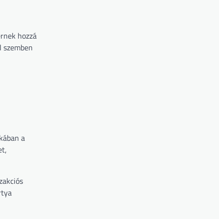
férnek hozzá
el szemben
ikában a
et,
zakciós
rtya