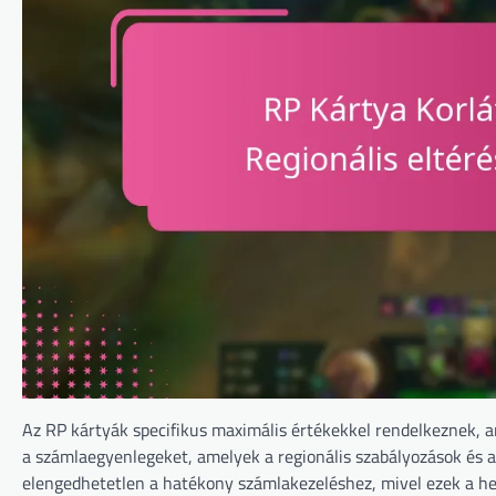
Az RP kártyák specifikus maximális értékekkel rendelkeznek, a
a számlaegyenlegeket, amelyek a regionális szabályozások és a
elengedhetetlen a hatékony számlakezeléshez, mivel ezek a hely