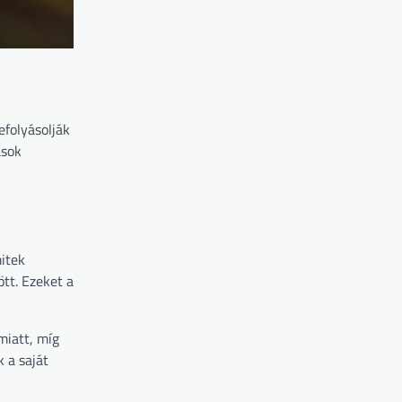
efolyásolják
ások
mitek
tt. Ezeket a
miatt, míg
 a saját