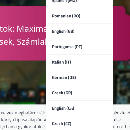
Spanish (MX)
Romanian (RO)
English (GB)
Portuguese (PT)
Italian (IT)
German (DE)
Greek (GR)
English (CA)
melyek meghatározzák a felhasználói tranzakciókat, készpénzfelv
 kártya típusa alapján változhatnak. Ezen korlátok megértése
Czech (CZ)
i banki gyakorlatok és a felhasználói jogosultsági kritériumok bef