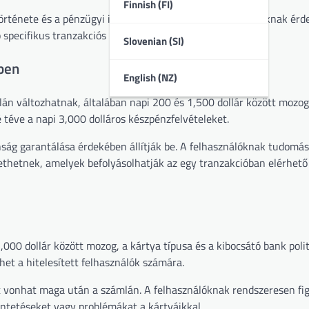
Finnish (FI)
története és a pénzügyi intézmény politikái. A felhasználóknak ér
specifikus tranzakciós limiteket.
Slovenian (SI)
ében
English (NZ)
lán változhatnak, általában napi 200 és 1,500 dollár között mozo
téve a napi 3,000 dolláros készpénzfelvételeket.
nság garantálása érdekében állítják be. A felhasználóknak tudomásu
thetnek, amelyek befolyásolhatják az egy tranzakcióban elérhető 
00 dollár között mozog, a kártya típusa és a kibocsátó bank politi
et a hitelesített felhasználók számára.
kat vonhat maga után a számlán. A felhasználóknak rendszeresen f
büntetéseket vagy problémákat a kártyáikkal.