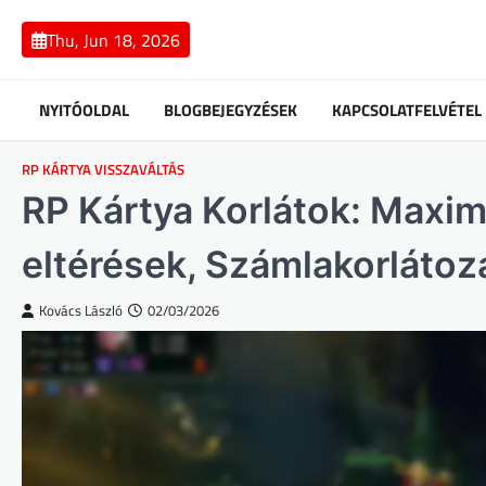
Skip
to
Thu, Jun 18, 2026
content
NYITÓOLDAL
BLOGBEJEGYZÉSEK
KAPCSOLATFELVÉTEL
RP KÁRTYA VISSZAVÁLTÁS
RP Kártya Korlátok: Maximá
eltérések, Számlakorláto
Kovács László
02/03/2026