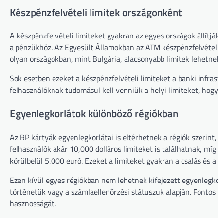
Készpénzfelvételi limitek országonként
A készpénzfelvételi limiteket gyakran az egyes országok állítjá
a pénzükhöz. Az Egyesült Államokban az ATM készpénzfelvételi
olyan országokban, mint Bulgária, alacsonyabb limitek lehetn
Sok esetben ezeket a készpénzfelvételi limiteket a banki infras
felhasználóknak tudomásul kell venniük a helyi limiteket, ho
Egyenlegkorlátok különböző régiókban
Az RP kártyák egyenlegkorlátai is eltérhetnek a régiók szerin
felhasználók akár 10,000 dolláros limiteket is találhatnak, mí
körülbelül 5,000 euró. Ezeket a limiteket gyakran a csalás és a
Ezen kívül egyes régiókban nem lehetnek kifejezett egyenlegko
történetük vagy a számlaellenőrzési státuszuk alapján. Fonto
hasznosságát.