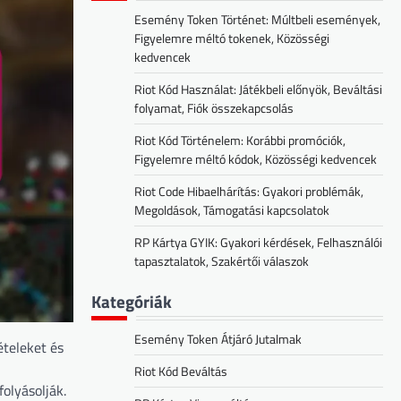
Esemény Token Történet: Múltbeli események,
Figyelemre méltó tokenek, Közösségi
kedvencek
Riot Kód Használat: Játékbeli előnyök, Beváltási
folyamat, Fiók összekapcsolás
Riot Kód Történelem: Korábbi promóciók,
Figyelemre méltó kódok, Közösségi kedvencek
Riot Code Hibaelhárítás: Gyakori problémák,
Megoldások, Támogatási kapcsolatok
RP Kártya GYIK: Gyakori kérdések, Felhasználói
tapasztalatok, Szakértői válaszok
Kategóriák
Esemény Token Átjáró Jutalmak
ételeket és
Riot Kód Beváltás
olyásolják.