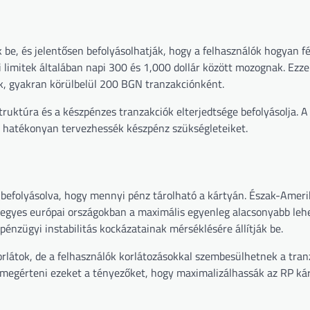
k be, és jelentősen befolyásolhatják, hogy a felhasználók hogyan 
 limitek általában napi 300 és 1,000 dollár között mozognak. Ezz
ek, gyakran körülbelül 200 BGN tranzakciónként.
truktúra és a készpénzes tranzakciók elterjedtsége befolyásolja. A
gy hatékonyan tervezhessék készpénz szükségleteiket.
t, befolyásolva, hogy mennyi pénz tárolható a kártyán. Észak-Amer
g egyes európai országokban a maximális egyenleg alacsonyabb leh
 pénzügyi instabilitás kockázatainak mérséklésére állítják be.
rlátok, de a felhasználók korlátozásokkal szembesülhetnek a tran
s megérteni ezeket a tényezőket, hogy maximalizálhassák az RP ká