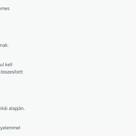
demes
gnak.
l kell
összesített
kái alapján.
igyelemmel