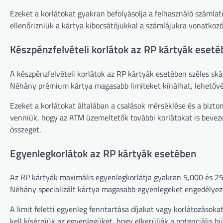
Ezeket a korlátokat gyakran befolyásolja a felhasználó számla
ellenőrizniük a kártya kibocsátójukkal a számlájukra vonatkozó 
Készpénzfelvételi korlátok az RP kártyák eset
A készpénzfelvételi korlátok az RP kártyák esetében széles ská
Néhány prémium kártya magasabb limiteket kínálhat, lehetővé 
Ezeket a korlátokat általában a csalások mérséklése és a bizto
venniük, hogy az ATM üzemeltetők további korlátokat is beveze
összeget.
Egyenlegkorlátok az RP kártyák esetében
Az RP kártyák maximális egyenlegkorlátja gyakran 5,000 és 25,0
Néhány specializált kártya magasabb egyenlegeket engedélyezh
A limit feletti egyenleg fenntartása díjakat vagy korlátozáso
kell kísérniük az egyenlegüket, hogy elkerüljék a potenciális 