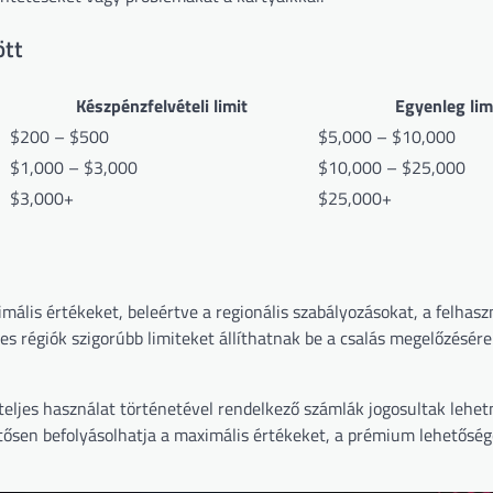
ött
Készpénzfelvételi limit
Egyenleg lim
$200 – $500
$5,000 – $10,000
$1,000 – $3,000
$10,000 – $25,000
$3,000+
$25,000+
ális értékeket, beleértve a regionális szabályozásokat, a felhasz
es régiók szigorúbb limiteket állíthatnak be a csalás megelőzésére
égteljes használat történetével rendelkező számlák jogosultak lehe
ntősen befolyásolhatja a maximális értékeket, a prémium lehetőség