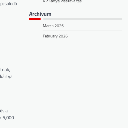
RP Kártya Visszaváltás
apcsolódó
Archívum
March 2026
February 2026
atnak,
 kártya
és a
ár 5,000