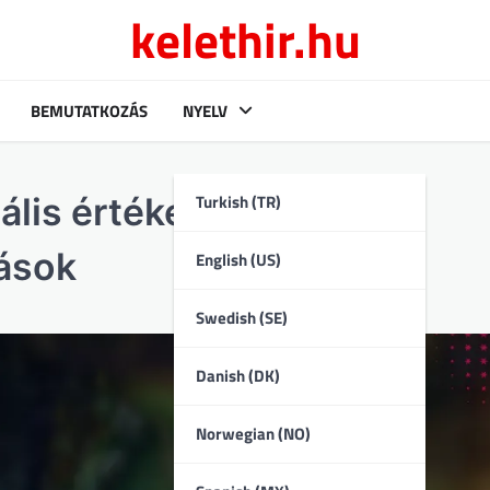
kelethir.hu
BEMUTATKOZÁS
NYELV
Turkish (TR)
lis értékek, Regionális
zások
English (US)
Swedish (SE)
Danish (DK)
Norwegian (NO)