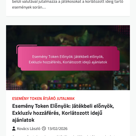
belüli valutával jutalmazza a játékosokat a korlátozott ideig tartó
események során.…
ESEMÉNY TOKEN ÁTJÁRÓ JUTALMAK
Esemény Token Előnyök: Játékbeli előnyök,
Exkluzív hozzáférés, Korlátozott idejű
ajánlatok
Kovács László
13/02/2026