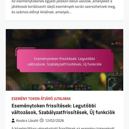
Az eseménytokenek egyedi játékon belüli valuták, amelyeket a
játékosok korlátozott idejű események során szerezhetnek meg,
és számos előnyt kínálnak, amelyek…
ESEMÉNY TOKEN ÁTJÁRÓ JUTALMAK
Eseménytoken frissítések: Legutóbbi
változások, Szabályzatfrissítések, Új funkciók
Kovács László
12/02/2026
A közelmúltban végrehajtott frissítések az esemény tokeneknél