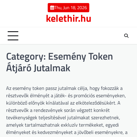
Skip
Thu, Jun 18, 2026
to
kelethir.hu
content
Category:
Esemény Token
Átjáró Jutalmak
Az esemény token passz jutalmak célja, hogy fokozzák a
résztvevők élményét a játék- és promóciós eseményeken,
különböző előnyök kínálatával az elköteleződésükért. A
résztvevők a rendezvények során végzett konkrét
tevékenységek teljesítésével jutalmakat szerezhetnek,
amelyek tartalmazhatnak exkluzív termékeket, egyedi
élményeket és kedvezményeket a jövőbeli eseményekre, a